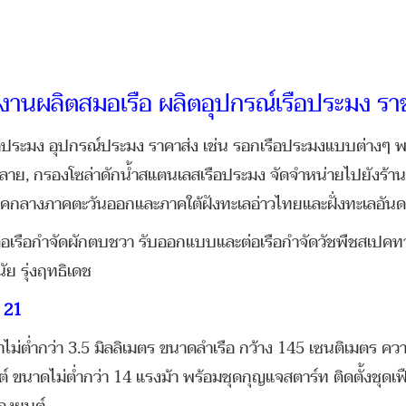
งานผลิตสมอเรือ ผลิตอุปกรณ์เรือประมง ราช
ือประมง อุปกรณ์ประมง ราคาส่ง เช่น รอกเรือประมงแบบต่างๆ พ
วงคลาย, กรองโซล่าดักน้ำสแตนเลสเรือประมง จัดจำหน่ายไปยังร้
ภาคกลางภาคตะวันออกและภาคใต้ฝังทะเลอ่าวไทยและฝั่งทะเลอันด
่ต่อเรือกำจัดผักตบชวา รับออกแบบและต่อเรือกำจัดวัชพืชสเปคท
ย รุ่งฤทธิเดช
C 21
ไม่ต่ำกว่า 3.5 มิลลิเมตร ขนาดลำเรือ กว้าง 145 เซนติเมตร คว
นต์ ขนาดไม่ต่ำกว่า 14 แรงม้า พร้อมชุดกุญแจสตาร์ท ติดตั้งชุดเ