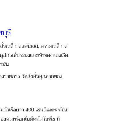
บุรี
ลั่วเหล็ก-สแตนเลส, คราดเหล็ก-ส
านอุปกรณ์ประมงและเจ้าของกองเรือ
ามัน
างราชการ จัดส่งทั่วทุกภาคของ
ามตัวเรือยาว 400 เซนติเมตร ท้อง
ฟืองทดพร้อมใบมีดตัดวัชพืช มี